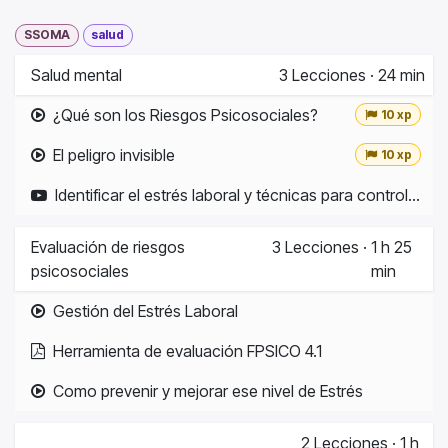
SSOMA
salud
Salud mental
3
Lecciones
·
24 min
¿Qué son los Riesgos Psicosociales?
10 xp
El peligro invisible
10 xp
Identificar el estrés laboral y técnicas para controlarlo| SALUD MENTAL
Evaluación de riesgos
3
Lecciones
·
1 h 25
psicosociales
min
Gestión del Estrés Laboral
Herramienta de evaluación FPSICO 4.1
Como prevenir y mejorar ese nivel de Estrés
2
Lecciones
·
1 h