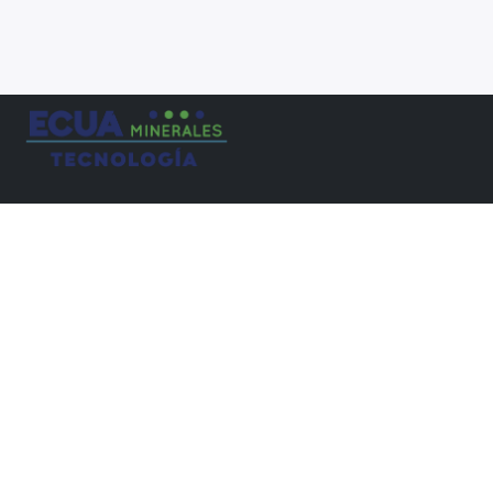
Empresa familiar ecuatoriana con amplia trayectoria en la
extracción, producción y comercialización de minerales no
metálicos de alta calidad.
Pa. Río Machangara, Cuenca, Azuay, Ecuador
tel:+593 99 385 0038
info@ecuamineralesgb.com
SÍGUENOS EN