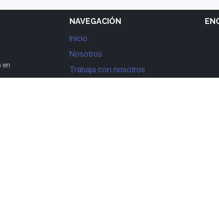
NAVEGACIÓN
EN
Inicio
Nosotros
a en
Trabaja con nosotros
Contáctanos
HO
Lun
Sáb
Con la tecnología de