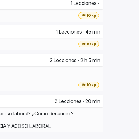
1
Lecciones
·
10 xp
1
Lecciones
·
45 min
10 xp
2
Lecciones
·
2 h 5 min
10 xp
2
Lecciones
·
20 min
e acoso laboral? ¿Cómo denunciar?
NCIA Y ACOSO LABORAL