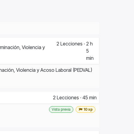
2
Lecciones
·
2 h
iminación, Violencia y
5
min
minación, Violencia y Acoso Laboral (PEDVAL)
2
Lecciones
·
45 min
Vista previa
10 xp