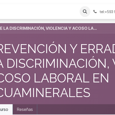
Nosotros
Contáctenos
FAQ
Ayuda
tel:+593
PREVENCIÓN Y ERRADICACIÓN DE LA DISCRIMINACIÓN, VIOLENCIA Y ACOSO LABORAL EN ECUAMINERALES
REVENCIÓN Y ERRA
A DISCRIMINACIÓN, 
COSO LABORAL EN
CUAMINERALES
urso
Reseñas