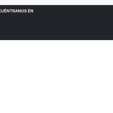
CUÉNTRANOS EN
RARIO DE ATENCIÓN
es a Viernes: 8am - 5pm
ado y Domingo: Cerrado
- El mejor
Comercio electrónico de código