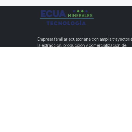
Empresa familiar ecuatoriana con amplia trayectori
la extracción, producción y comercialización de
minerales no metálicos de alta calidad.
Pa. Río Machangara, Cuenca, Azuay,
Ecuador
tel:+593 99 385 0038
info@ecuamineralesgb.com
SÍGUENOS EN