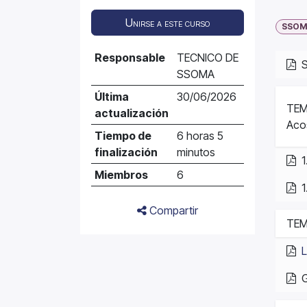
Unirse a este curso
SSOM
Responsable
TECNICO DE
S
SSOMA
Última
30/06/2026
TEMA
actualización
Aco
Tiempo de
6 horas 5
finalización
minutos
1
Miembros
6
1
Compartir
TEMA
L
G